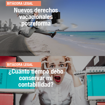
BITÁCORA LEGAL
Nuevos derechos
vacacionales
posreforma
BITÁCORA LEGAL
¿Cuánto tiempo debo
conservar mi
contabilidad?