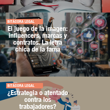
BITÁCORA LEGAL
El juego de la imagen:
influencers, marcas y
contratos. La letra
chica de la fama
BITÁCORA LEGAL
¿Estrategia o atentado
contra los
trabajadores?