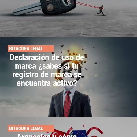
BITÁCORA LEGAL
Declaración de uso de
marca ¿sabes si tu
registro de marca se
encuentra activo?
BITÁCORA LEGAL
Aranceles y cómo