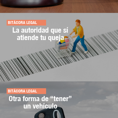
BITÁCORA LEGAL
La autoridad que sí
atiende tu queja
BITÁCORA LEGAL
Otra forma de “tener”
un vehículo