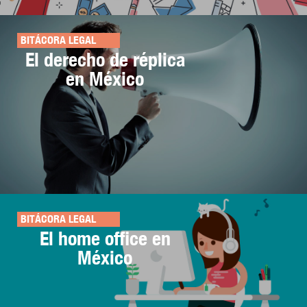
BITÁCORA LEGAL
El derecho de réplica
en México
BITÁCORA LEGAL
El home office en
México