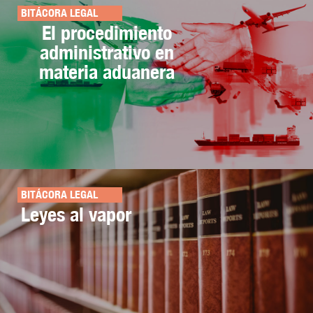
BITÁCORA LEGAL
El procedimiento
administrativo en
materia aduanera
BITÁCORA LEGAL
Leyes al vapor