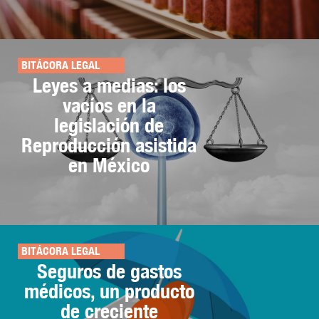
BITÁCORA LEGAL
Leyes a medias: los
vacíos en la
legislación de
Reproducción asistida
en México
BITÁCORA LEGAL
Seguros de gastos
médicos, un producto
de creciente