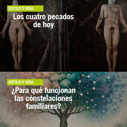
ESTILO Y VIDA
Los cuatro pecados
de hoy
ESTILO Y VIDA
¿Para qué funcionan
las constelaciones
familiares?