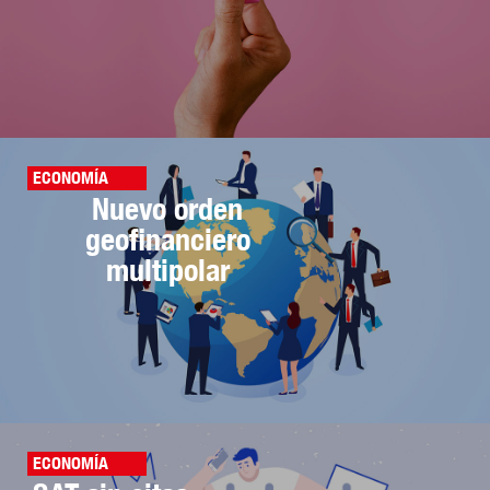
ECONOMÍA
Nuevo orden
geofinanciero
multipolar
ECONOMÍA