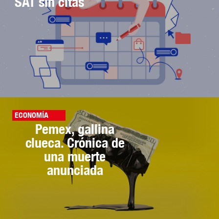
SAT sin citas
ECONOMÍA
Pemex, gallina
clueca. Crónica de
una muerte
anunciada