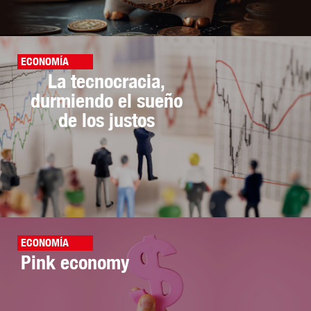
ECONOMÍA
La tecnocracia,
durmiendo el sueño
de los justos
ECONOMÍA
Pink economy