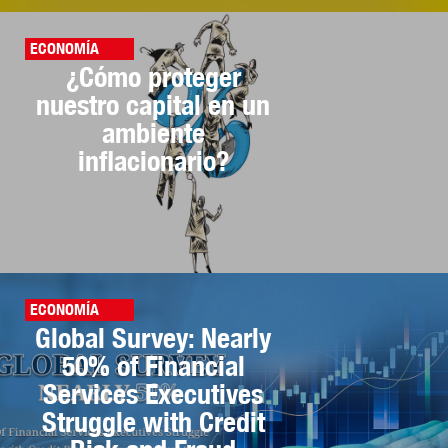
ECONOMÍA
¿Cómo proteger
nuestro capital en un
ambiente
inflacionario?
ECONOMÍA
Global Survey: Nearly
50% of Financial
Services Executives
Struggle with Credit