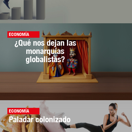
ECONOMÍA
¿Qué nos dejan las
monarquías
globalistas?
ECONOMÍA
Paladar colonizado