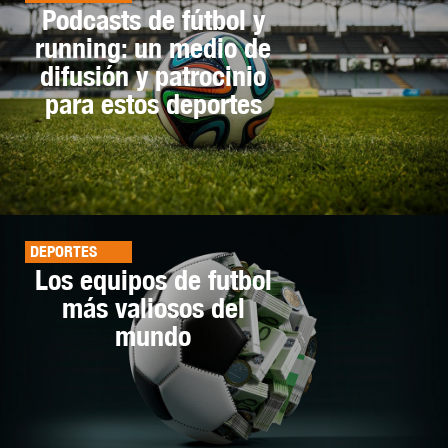
Podcasts de fútbol y
running: un medio de
difusión y patrocinio
para estos deportes
DEPORTES
Los equipos de futbol
más valiosos del
mundo