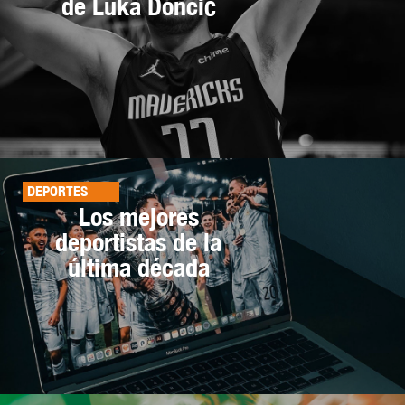
de Luka Dončić
DEPORTES
Los mejores
deportistas de la
última década