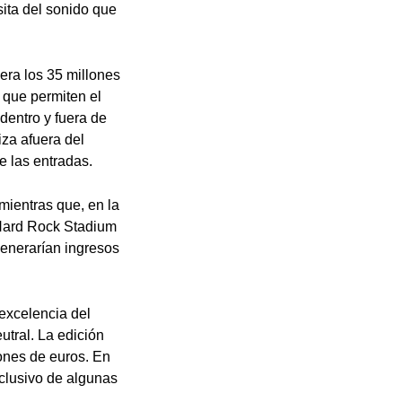
sita del sonido que
era los 35 millones
s que permiten el
dentro y fuera de
iza afuera del
e las entradas.
mientras que, en la
 Hard Rock Stadium
generarían ingresos
excelencia del
utral. La edición
lones de euros. En
xclusivo de algunas