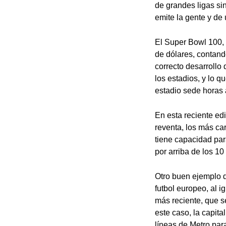
de grandes ligas sin
emite la gente y de
El Super Bowl 100, 
de dólares, contando
correcto desarrollo 
los estadios, y lo q
estadio sede horas a
En esta reciente ed
reventa, los más ca
tiene capacidad para
por arriba de los 10
Otro buen ejemplo d
futbol europeo, al i
más reciente, que s
este caso, la capit
líneas de Metro para