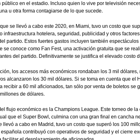
 público en el estadio. Incluso quien lo vive por televisión nece
 una u otra forma contagiarse de lo que sucede.
que se llevó a cabo este 2020, en Miami, tuvo un costo que sup
 infraestructura hotelera, seguridad, publicidad y otros factore
del partido. Estos fuertes gastos incluyen también espectáculos 
ue se conoce como Fan Fest, una activación gratuita que se real
ntes del partido. Definitivamente se justifica el elevado costo d
ición, los accesos más económicos rondaban los 3 mil dólares, 
ros alcanzaron los 30 mil dólares. Si se toma en cuenta que el
 recibir a 60 mil aficionados, tan sólo por venta de boletos se 
 millones de dólares.
el flujo económico es la Champions League. Este torneo de la 
gual que el Super Bowl, culmina con una gran final en cancha ne
e llevó a cabo en Madrid, tuvo un costo que superó los 100 mil
al española contribuyó con operativos de seguridad y el cierre e
 facilitar el desplazamiento de aficionados.