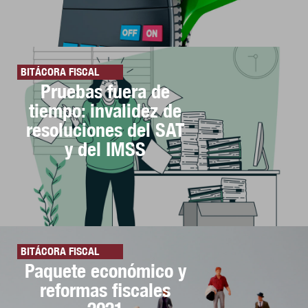
BITÁCORA FISCAL
Pruebas fuera de
tiempo: invalidez de
resoluciones del SAT
y del IMSS
BITÁCORA FISCAL
Paquete económico y
reformas fiscales