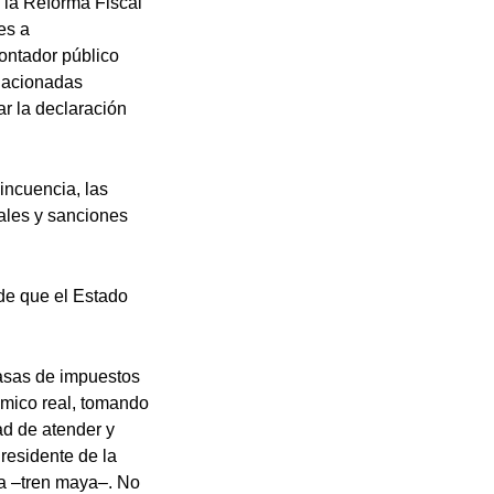
 la Reforma Fiscal
es a
ontador público
elacionadas
r la declaración
lincuencia, las
ales y sanciones
 de que el Estado
tasas de impuestos
ómico real, tomando
ad de atender y
residente de la
ra –tren maya–. No