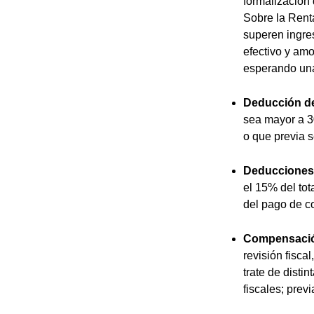
formalización 
Sobre la Rent
superen ingre
efectivo y amo
esperando una
Deducción de
sea mayor a 3
o que previa s
Deducciones
el 15% del tot
del pago de c
Compensación
revisión fisca
trate de disti
fiscales; prev