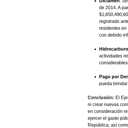
Dictamen
. S
de 2014. A par
$1,650,490,60
registrado ant
residentes en
con debido inf
Hidrocarbur
actividades r
considerables
Pago por De
pueda brindar 
Conclusión:
El Eje
ni crear nuevas con
en consideración re
ejercer el gasto pú
República, así como