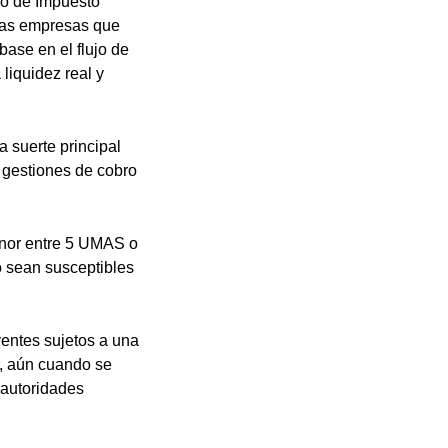
go de Impuesto
las empresas que
ase en el flujo de
 liquidez real y
a suerte principal
 gestiones de cobro
enor entre 5 UMAS o
o sean susceptibles
yentes sujetos a una
r, aún cuando se
s autoridades