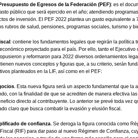
Presupuesto de Egresos de la Federación (PEF)
: es el docu
asto público que será ejercido en el año; atendiendo programas 
ctos de inversión. El PEF 2022 plantea un gasto equivalente a 7
s rubros de salud, pensiones, programas sociales, turismo y bi
iscal
: contiene los fundamentos legales que regirán la política tr
económico proyectado para el país. Por ello, tanto el Ejecutiv
ropusieron y reformaron para 2022 diversos ordenamientos lega
ntienen nuevos conceptos y figuras que, a su criterio, serán fu
etivos planteados en la LIF, así como en el PEF:
gocios
. Esta nueva figura será un aspecto fundamental que la a
do, con la finalidad de que se acrediten de manera efectiva la
eficio directo al contribuyente. Lo anterior se prevé toda vez q
ado claro que busca combatir la evasión y elusión fiscal.
lificado de confianza
. Se deroga la figura conocida como R
 Fiscal (RIF) para dar paso al nuevo Régimen de Confianza, cuya