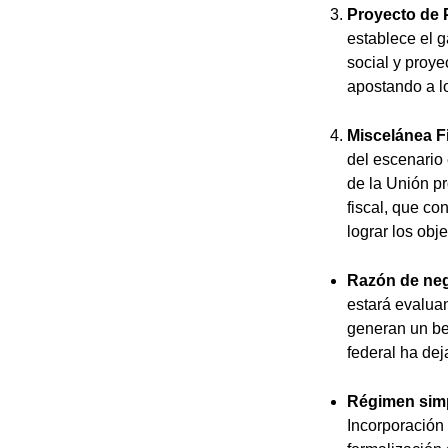
Proyecto de 
establece el g
social y proye
apostando a lo
Miscelánea F
del escenario 
de la Unión p
fiscal, que co
lograr los obj
Razón de ne
estará evaluan
generan un ben
federal ha dej
Régimen simp
Incorporación