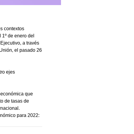
os contextos
l 1º de enero del
Ejecutivo, a través
 Unión, el pasado 26
ro ejes
a económica que
to de tasas de
rnacional.
conómico para 2022: