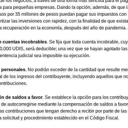
de los negocios, a través de una forma más sencilla para el pa
a para pequeñas empresas. Dando la opción, además, de que 
sos por 35 millones de pesos puedan pagar sus impuestos con b
rtizar las inversiones con rapidez, con la finalidad de que exista
 recuperación en la economía, después del año de pandemia.
 cuentas incobrables
. Se fija que toda cuenta incobrable, cuy
0,000 UDIS, será deducible; una vez que se hayan agotado las
entencia judicial sea imposible su ejecución.
 personales
. No podrán exceder de la cantidad que resulte m
al de los ingresos del contribuyente, incluyendo aquellos que n
ontribuciones.
 de saldos a favor
. Se establece la opción para los contribu
l, de autocorregirse mediante la compensación de saldos a favo
ntas contribuciones que tengan derecho a recibir por parte de la
ia solicitud y procedimiento establecido en el Código Fiscal.