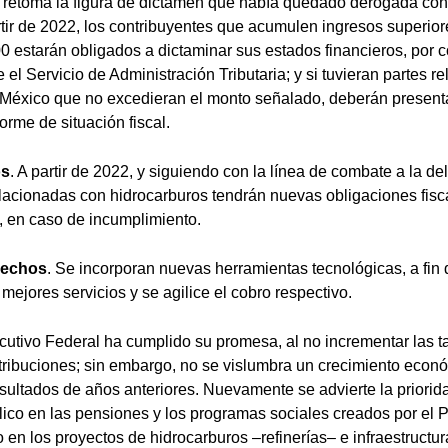
e retoma la figura de dictamen que había quedado derogada con
tir de 2022, los contribuyentes que acumulen ingresos superior
0 estarán obligados a dictaminar sus estados financieros, por c
e el Servicio de Administración Tributaria; y si tuvieran partes r
 México que no excedieran el monto señalado, deberán presenta
orme de situación fiscal.
os
. A partir de 2022, y siguiendo con la línea de combate a la de
elacionadas con hidrocarburos tendrán nuevas obligaciones fisc
, en caso de incumplimiento.
rechos
. Se incorporan nuevas herramientas tecnológicas, a fin
mejores servicios y se agilice el cobro respectivo.
cutivo Federal ha cumplido su promesa, al no incrementar las 
tribuciones; sin embargo, no se vislumbra un crecimiento econ
sultados de años anteriores. Nuevamente se advierte la priorid
blico en las pensiones y los programas sociales creados por el P
 en los proyectos de hidrocarburos –refinerías– e infraestructu