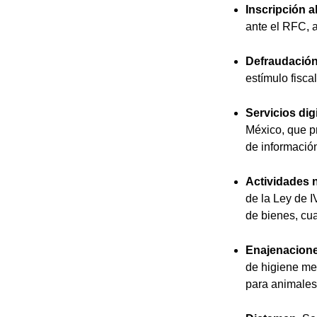
Inscripción 
ante el RFC, 
Defraudación 
estímulo fisca
Servicios dig
México, que pr
de informació
Actividades n
de la Ley de I
de bienes, cu
Enajenacione
de higiene me
para animales