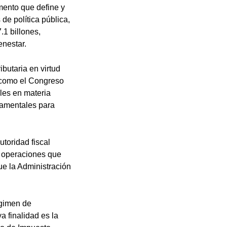
mento que define y
de política pública,
.1 billones,
enestar.
ibutaria en virtud
o como el Congreso
les en materia
ndamentales para
utoridad fiscal
s operaciones que
ue la Administración
égimen de
 finalidad es la