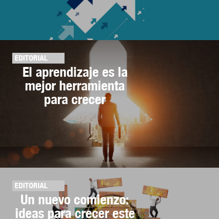
EDITORIAL
El aprendizaje es la
mejor herramienta
para crecer
EDITORIAL
Un nuevo comienzo:
ideas para crecer este