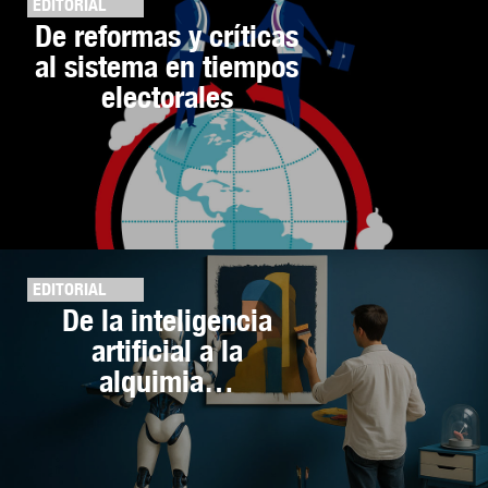
EDITORIAL
De reformas y críticas
al sistema en tiempos
electorales
EDITORIAL
De la inteligencia
artificial a la
alquimia…