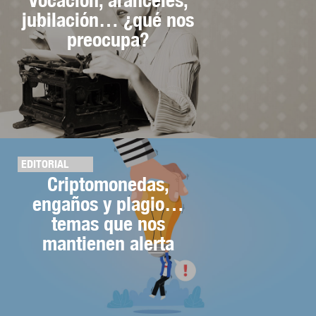
jubilación… ¿qué nos
preocupa?
EDITORIAL
Criptomonedas,
engaños y plagio…
temas que nos
mantienen alerta