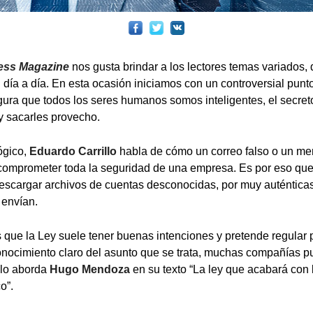
ness Magazine
nos gusta brindar a los lectores temas variados, 
u día a día. En esta ocasión iniciamos con un controversial pun
ura que todos los seres humanos somos inteligentes, el secreto
 y sacarles provecho.
ógico,
Eduardo Carrillo
habla de cómo un correo falso o un me
mprometer toda la seguridad de una empresa. Es por eso que
escargar archivos de cuentas desconocidas, por muy auténtica
 envían.
ue la Ley suele tener buenas intenciones y pretende regular p
onocimiento claro del asunto que se trata, muchas compañías 
 lo aborda
Hugo Mendoza
en su texto “La ley que acabará con l
o”.