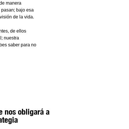
 de manera
s pasan; bajo esa
isión de la vida.
tes, de ellos
l; nuestra
ebes saber para no
e nos obligará a
ategia