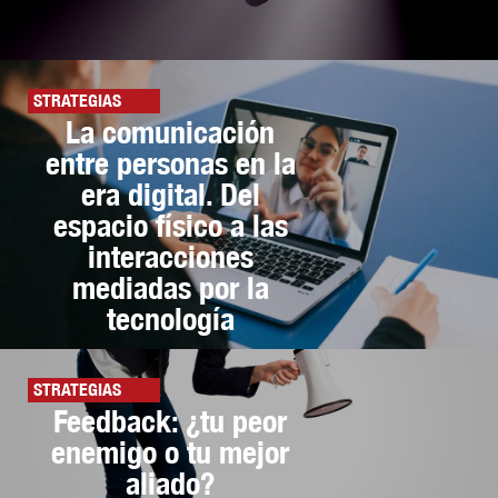
STRATEGIAS
La comunicación
entre personas en la
era digital. Del
espacio físico a las
interacciones
mediadas por la
tecnología
STRATEGIAS
Feedback: ¿tu peor
enemigo o tu mejor
aliado?