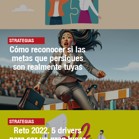
STRATEGIAS
Cómo reconocer si las
metas que persigues
son realmente tuyas
STRATEGIAS
Reto 2022. 5 drivers
para ser un gran lugar