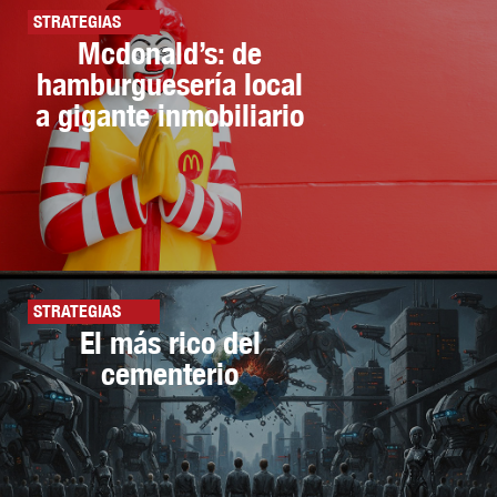
STRATEGIAS
Mcdonald’s: de
hamburguesería local
a gigante inmobiliario
STRATEGIAS
El más rico del
cementerio