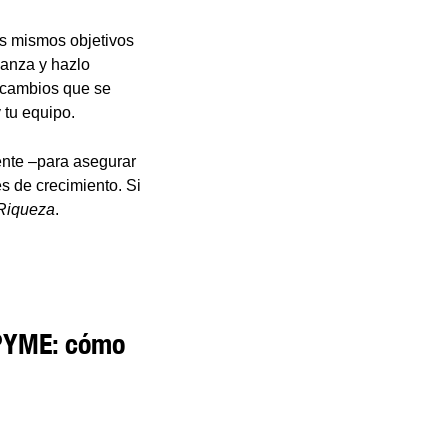
us mismos objetivos
ianza y hazlo
s cambios que se
 tu equipo.
ente –para asegurar
es de crecimiento. Si
Riqueza
.
 PYME: cómo