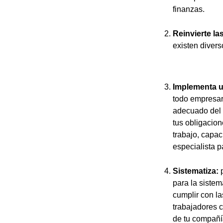
finanzas.
Reinvierte la
existen divers
Implementa un
todo empresari
adecuado del 
tus obligacio
trabajo, capac
especialista 
Sistematiza:
p
para la sistem
cumplir con la
trabajadores c
de tu compañí