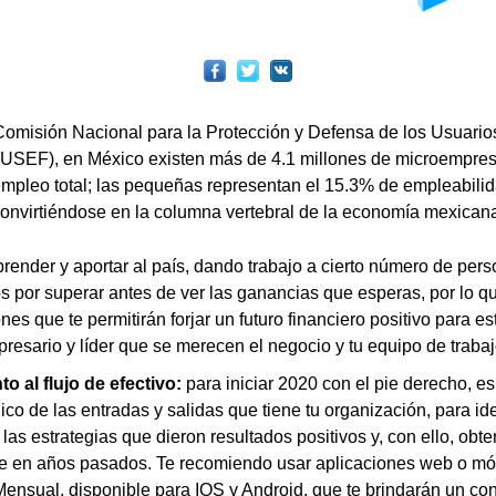
omisión Nacional para la Protección y Defensa de los Usuario
SEF), en México existen más de 4.1 millones de microempresa
mpleo total; las pequeñas representan el 15.3% de empleabili
onvirtiéndose en la columna vertebral de la economía mexican
render y aportar al país, dando trabajo a cierto número de per
s por superar antes de ver las ganancias que esperas, por lo qu
es que te permitirán forjar un futuro financiero positivo para e
presario y líder que se merecen el negocio y tu equipo de trabaj
o al flujo de efectivo:
para iniciar 2020 con el pie derecho, es
dico de las entradas y salidas que tiene tu organización, para iden
 las estrategias que dieron resultados positivos y, con ello, ob
e en años pasados. Te recomiendo usar aplicaciones web o mó
ensual, disponible para
IOS
y
Android
, que te brindarán un con