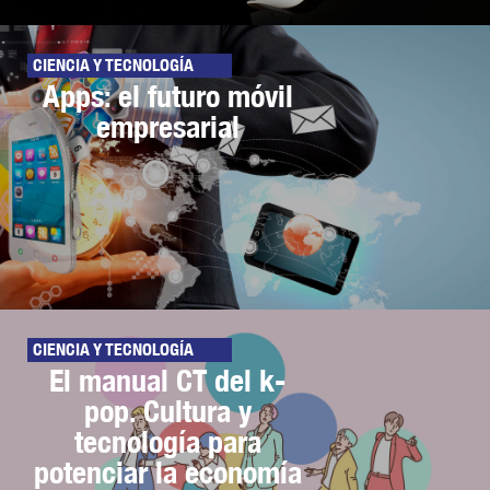
CIENCIA Y TECNOLOGÍA
Apps: el futuro móvil
empresarial
CIENCIA Y TECNOLOGÍA
El manual CT del k-
pop. Cultura y
tecnología para
potenciar la economía