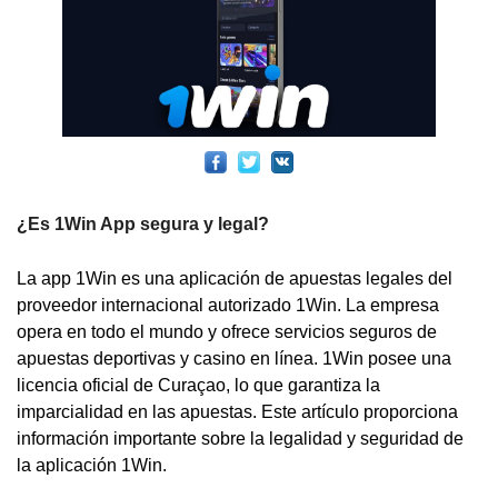
¿Es 1Win App segura y legal?
La app 1Win es una aplicación de apuestas legales del
proveedor internacional autorizado 1Win. La empresa
opera en todo el mundo y ofrece servicios seguros de
apuestas deportivas y casino en línea. 1Win posee una
licencia oficial de Curaçao, lo que garantiza la
imparcialidad en las apuestas. Este artículo proporciona
información importante sobre la legalidad y seguridad de
la aplicación 1Win.