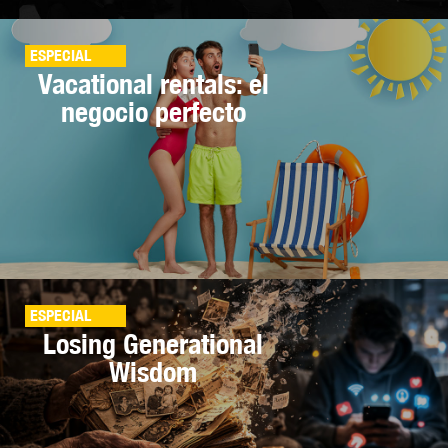
ESPECIAL
Vacational rentals: el
negocio perfecto
ESPECIAL
Losing Generational
Wisdom