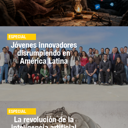
ESPECIAL
Jóvenes innovadores
disrumpiendo en
América Latina
ESPECIAL
La revolución de la
inteligencia artificial