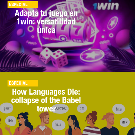
ESPECIAL
Adapta tu juego en
1win: versatilidad
única
ESPECIAL
How Languages Die:
collapse of the Babel
tower