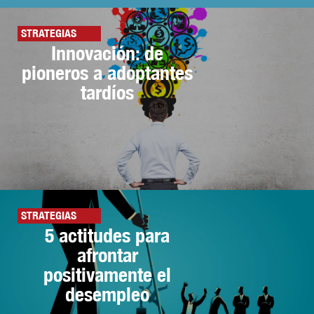
STRATEGIAS
Innovación: de
pioneros a adoptantes
tardíos
STRATEGIAS
5 actitudes para
afrontar
positivamente el
desempleo