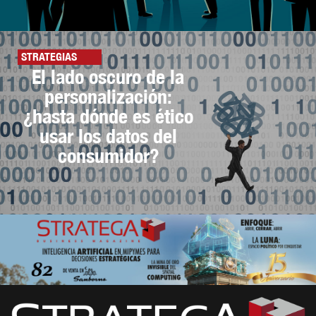
STRATEGIAS
El lado oscuro de la
personalización:
¿hasta dónde es ético
usar los datos del
consumidor?