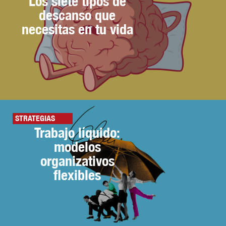
Los siete tipos de
descanso que
necesitas en tu vida
STRATEGIAS
Trabajo líquido:
modelos
organizativos
flexibles