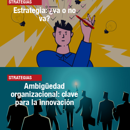
STRATEGIAS
Estrategia: ¿va o no
va?
STRATEGIAS
Ambigüedad
organizacional: clave
para la innovación