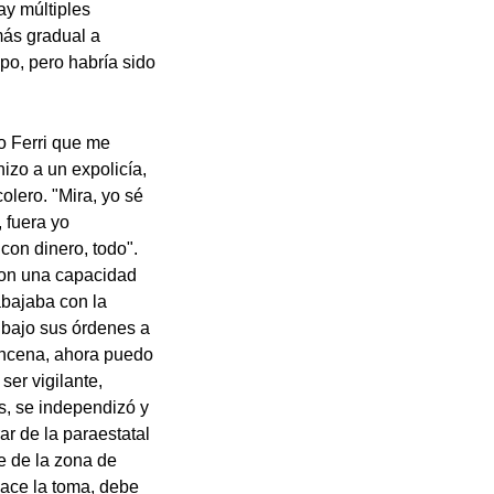
ay múltiples
más gradual a
po, pero habría sido
lo Ferri que me
hizo a un expolicía,
lero. "Mira, yo sé
 fuera yo
con dinero, todo".
con una capacidad
abajaba con la
 bajo sus órdenes a
incena, ahora puedo
ser vigilante,
s, se independizó y
ar de la paraestatal
e de la zona de
 hace la toma, debe