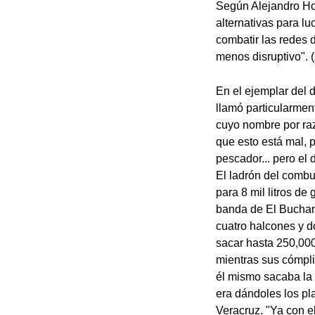
Según Alejandro Hop
alternativas para l
combatir las redes 
menos disruptivo". (
En el ejemplar del 
llamó particularment
cuyo nombre por raz
que esto está mal, 
pescador... pero el 
El ladrón del combu
para 8 mil litros d
banda de El Buchana
cuatro halcones y 
sacar hasta 250,000
mientras sus cómpl
él mismo sacaba la g
era dándoles los pl
Veracruz. "Ya con el