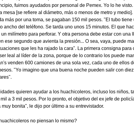
rincipio, fuimos ayudados por personal de Pemex. Yo lo he visto.
 mesa [se refiere al diámetro, más o menos de metro y medio]. 
a más por una toma, se pagaban 150 mil pesos. "El tubo tiene
lo ancho del teléfono. Se tarda uno unos 15 minutos. El que hac
n milímetro para perforar. Y otra persona debe estar con una l
n ese segundo que avienta la presión... O sea, vaya, puede ma
tuaciones que les ha rajado la cara". La primera consigna para 
er leal al líder de la zona, porque de lo contrario los puede ma
's venden 600 camiones de una sola vez, cada uno de ellos de 
pesos. "Yo imagino que una buena noche pueden salir con diez
ares".
dades quieren ayudar a los huachicoleros, incluso los niños, ta
l a 3 mil pesos. Por lo pronto, el objetivo del ex jefe de polic
 muy bonita", le dijo por último a su entrevistador.
huachicoleros no piensan lo mismo?