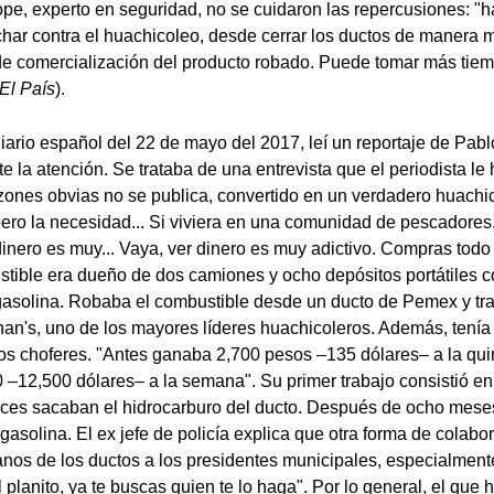
e, experto en seguridad, no se cuidaron las repercusiones: "h
uchar contra el huachicoleo, desde cerrar los ductos de manera 
de comercialización del producto robado. Puede tomar más tiem
El
País
).
diario español del 22 de mayo del 2017, leí un reportaje de Pab
e la atención. Se trataba de una entrevista que el periodista le 
ones obvias no se publica, convertido en un verdadero huachico
pero la necesidad... Si viviera en una comunidad de pescadores,
dinero es muy... Vaya, ver dinero es muy adictivo. Compras todo 
stible era dueño de dos camiones y ocho depósitos portátiles 
e gasolina. Robaba el combustible desde un ducto de Pemex y tr
n's, uno de los mayores líderes huachicoleros. Además, tenía
dos choferes. "Antes ganaba 2,700 pesos –135 dólares– a la qu
 –12,500 dólares– a la semana". Su primer trabajo consistió en 
ices sacaban el hidrocarburo del ducto. Después de ocho mese
asolina. El ex jefe de policía explica que otra forma de colabor
anos de los ductos a los presidentes municipales, especialment
 planito, ya te buscas quien te lo haga". Por lo general, el que