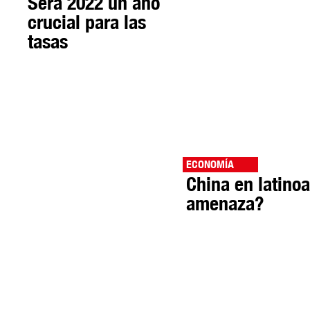
Será 2022 un año
crucial para las
tasas
ECONOMÍA
China en latinoa
amenaza?