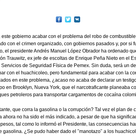
ra este gobierno acabar con el problema del robo de combustible
rado con el crimen organizado, con gobiernos pasados y, por si 
o, el presidente Andrés Manuel López Obrador ha ordenado que
n Trauwitz, ex jefe de escoltas de Enrique Peña Nieto en el E
 Servicios de Seguridad Física de Pemex. Sin duda, será un d
r con el huachicoleo, pero fundamental para acabar con la cor
rados en este problema, ¿acaso no acaba de declarar un testigo
apo en Brooklyn, Nueva York, que el narcotraficante planeaba c
ues petroleros para transportar cargamentos de cocaína colo
nte, que corra la gasolina o la corrupción? Tal vez el plan de
a ahora no ha sido el más indicado, a pesar de que ha significa
 pesos, tal como lo informó el Presidente, las consecuencias han
 gasolina. ¿Se pudo haber dado el "manotazo" a los huachicol