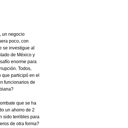
, un negocio
fuera poco, con
 se investigue al
stado de México y
esafío enorme para
rupción. Todos,
 que participó en el
on funcionarios de
mbiana?
 combate que se ha
do un ahorro de 2
 sido terribles para
eros de otra forma?