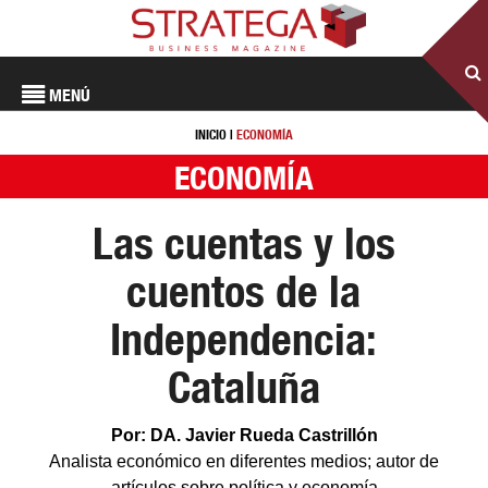
MENÚ
INICIO
|
ECONOMÍA
ECONOMÍA
Las cuentas y los
cuentos de la
Independencia:
Cataluña
Por: DA. Javier Rueda Castrillón
Analista económico en diferentes medios; autor de
artículos sobre política y economía