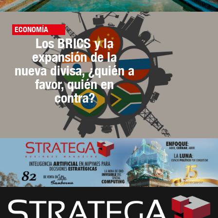
ECONOMÍA
Los BRICS y la
expansión de la
nueva divisa, ¿quién a
favor, quién en
contra?