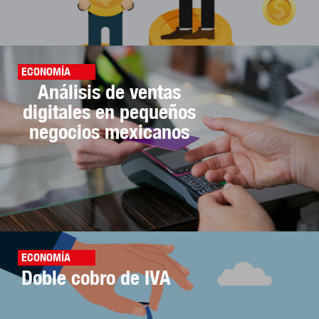
ECONOMÍA
Análisis de ventas
digitales en pequeños
negocios mexicanos
ECONOMÍA
Doble cobro de IVA