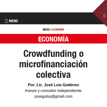
MENÚ
INICIO
|
ECONOMÍA
ECONOMÍA
Crowdfunding o
microfinanciación
colectiva
Por: Lic. José Luis Gutiérrez
Asesor y consultor independiente.
josegutsa@gmail.com