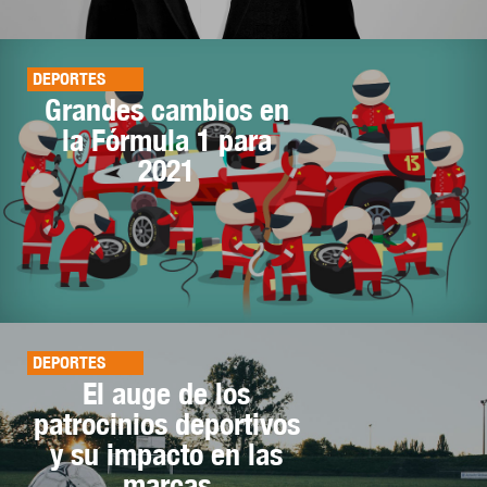
DEPORTES
Grandes cambios en
la Fórmula 1 para
2021
DEPORTES
El auge de los
patrocinios deportivos
y su impacto en las
marcas