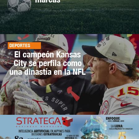
DEPORTES
El campeón Kansas
City se perfila como
una dinastía en la NFL