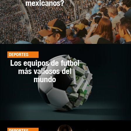
mexicanos?
DEPORTES
Los equipos de futbol
más valiosos del
mundo
DEPORTES