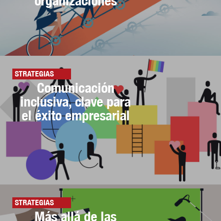
organizaciones
STRATEGIAS
Comunicación
inclusiva, clave para
el éxito empresarial
STRATEGIAS
Más allá de las