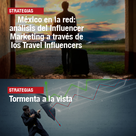
STRATEGIAS
México en la red:
análisis del Influencer
Marketing a través de
los Travel Influencers
STRATEGIAS
Tormenta a la vista