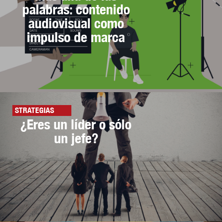
palabras: contenido
audiovisual como
impulso de marca
STRATEGIAS
¿Eres un líder o sólo
un jefe?