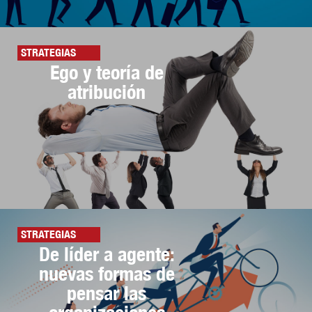
STRATEGIAS
Ego y teoría de
atribución
STRATEGIAS
De líder a agente:
nuevas formas de
pensar las