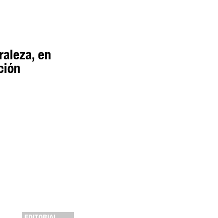
raleza, en
ción
EDITORIAL