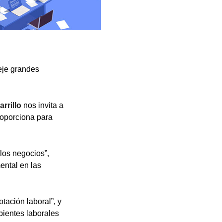
eje grandes
rrillo
nos invita a
proporciona para
 los negocios”,
ental en las
tación laboral”, y
ientes laborales