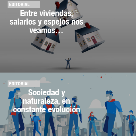
EDITORIAL
Entre viviendas,
salarios y espejos nos
veamos…
EDITORIAL
Sociedad y
naturaleza, en
constante evolución