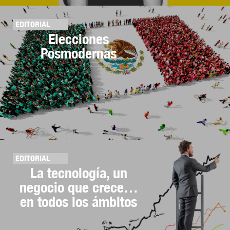
EDITORIAL
Elecciones
Posmodernas
EDITORIAL
La tecnología, un
negocio que crece…
en todos los ámbitos