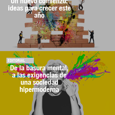
Un nuevo comienzo:
ideas para crecer este
año
EDITORIAL
De la basura mental,
a las exigencias de
una sociedad
hipermoderna