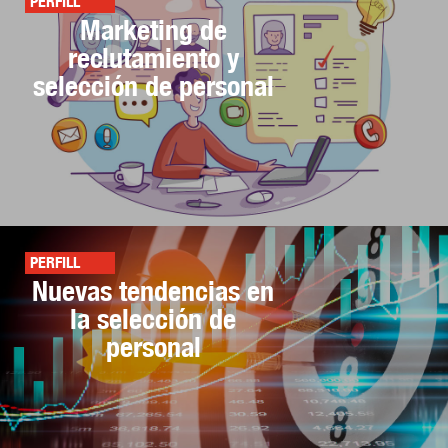
PERFILL
Marketing de
reclutamiento y
selección de personal
PERFILL
Nuevas tendencias en
la selección de
personal