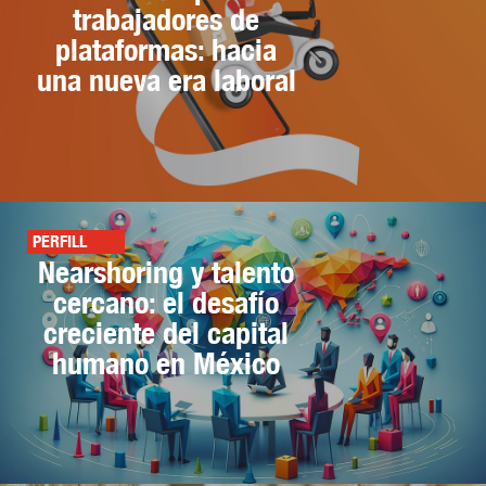
trabajadores de
plataformas: hacia
una nueva era laboral
PERFILL
Nearshoring y talento
cercano: el desafío
creciente del capital
humano en México