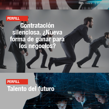
PERFILL
Contratación
silenciosa. ¿Nueva
forma de ganar para
los negocios?
PERFILL
Talento del futuro