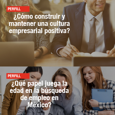
PERFILL
¿Cómo construir y
mantener una cultura
empresarial positiva?
PERFILL
¿Qué papel juega la
edad en la búsqueda
de empleo en
México?