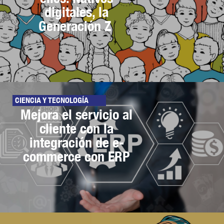
digitales, la
Generación Z
CIENCIA Y TECNOLOGÍA
Mejora el servicio al
cliente con la
integración de e-
commerce con ERP