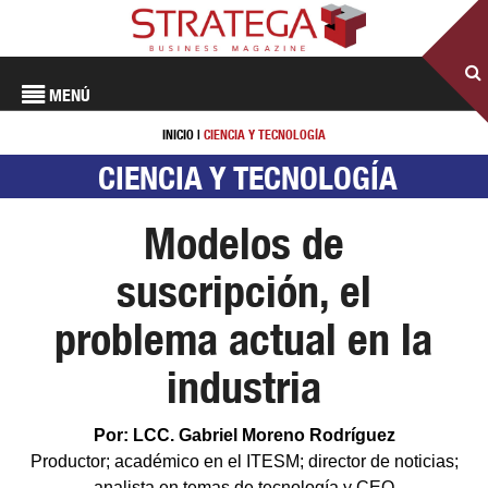
MENÚ
INICIO
|
CIENCIA Y TECNOLOGÍA
CIENCIA Y TECNOLOGÍA
Modelos de
suscripción, el
problema actual en la
industria
Por: LCC. Gabriel Moreno Rodríguez
Productor; académico en el ITESM; director de noticias;
analista en temas de tecnología y CEO