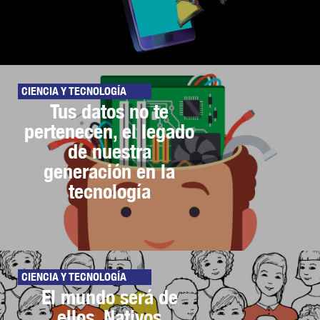
CIENCIA Y TECNOLOGÍA
Tus datos no te
pertenecen, el legado
de nuestra
generación en la
tecnología
CIENCIA Y TECNOLOGÍA
El mundo será de
ellos. Nativos