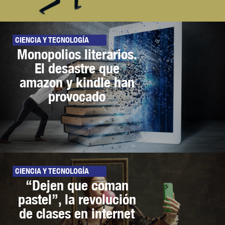
CIENCIA Y TECNOLOGÍA
Monopolios literarios.
El desastre que
amazon y kindle han
provocado
CIENCIA Y TECNOLOGÍA
“Dejen que coman
pastel”, la revolución
de clases en internet