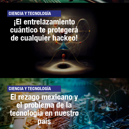
CIENCIA Y TECNOLOGÍA
¡El entrelazamiento
cuántico te protegerá
de cualquier hackeo!
CIENCIA Y TECNOLOGÍA
El rezago mexicano y
el problema de la
tecnología en nuestro
país