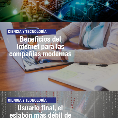
CIENCIA Y TECNOLOGÍA
Beneficios del
internet para las
compañías modernas
CIENCIA Y TECNOLOGÍA
Usuario final, el
eslabón más débil de