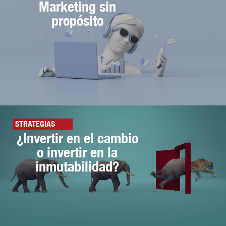
Marketing sin
propósito
STRATEGIAS
¿Invertir en el cambio
o invertir en la
inmutabilidad?