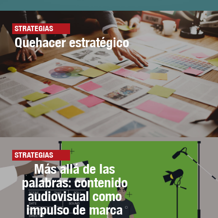
STRATEGIAS
Quehacer estratégico
STRATEGIAS
Más allá de las
palabras: contenido
audiovisual como
impulso de marca