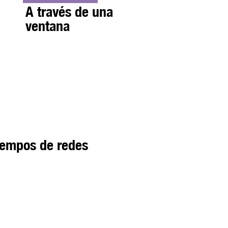
A través de una
ventana
iempos de redes