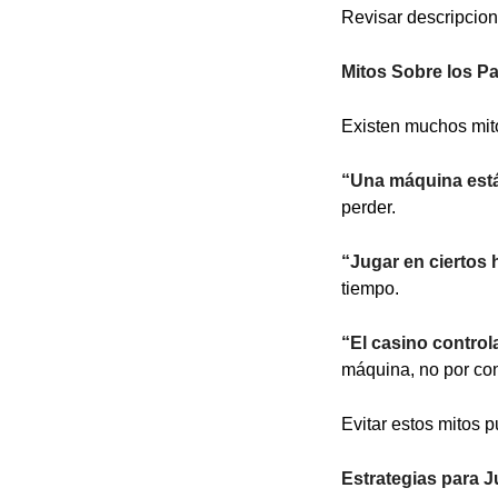
Revisar descripcion
Mitos Sobre los Pa
Existen muchos mito
“Una máquina está
perder.
“Jugar en ciertos 
tiempo.
“El casino control
máquina, no por con
Evitar estos mitos 
Estrategias para 