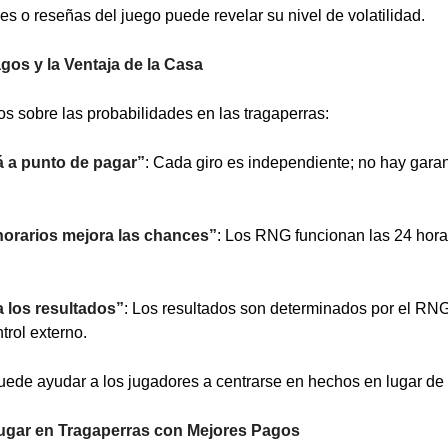
es o reseñas del juego puede revelar su nivel de volatilidad.
gos y la Ventaja de la Casa
s sobre las probabilidades en las tragaperras:
 a punto de pagar”
: Cada giro es independiente; no hay garan
horarios mejora las chances”
: Los RNG funcionan las 24 horas
a los resultados”
: Los resultados son determinados por el RNG
trol externo.
puede ayudar a los jugadores a centrarse en hechos en lugar de 
Jugar en Tragaperras con Mejores Pagos