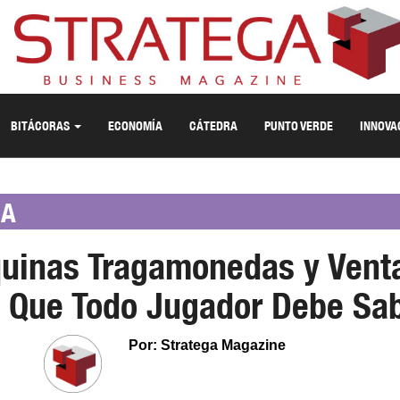
BITÁCORAS
ECONOMÍA
CÁTEDRA
PUNTO VERDE
INNOVA
RA
uinas Tragamonedas y Ventaj
 Que Todo Jugador Debe Sa
Por: Stratega Magazine