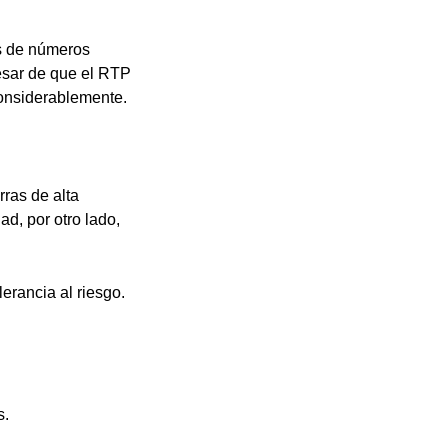
es de números
pesar de que el RTP
considerablemente.
rras de alta
d, por otro lado,
lerancia al riesgo.
s.