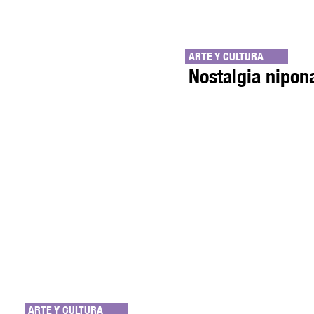
ARTE Y CULTURA
Nostalgia nipon
ARTE Y CULTURA