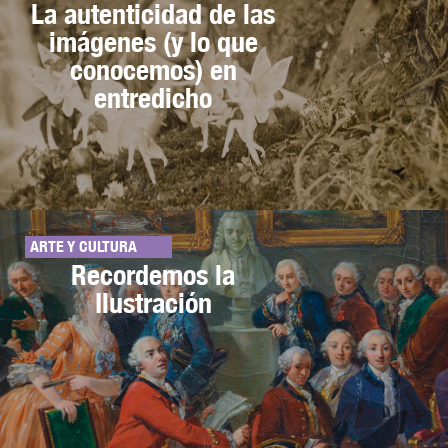
La autenticidad de las
imágenes (y lo que
conocemos) en
entredicho
ARTE Y CULTURA
Recordemos la
Ilustración