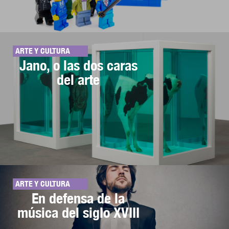
ARTE Y CULTURA
Jano, o las dos caras
del arte
ARTE Y CULTURA
En defensa de la
música del siglo XVIII