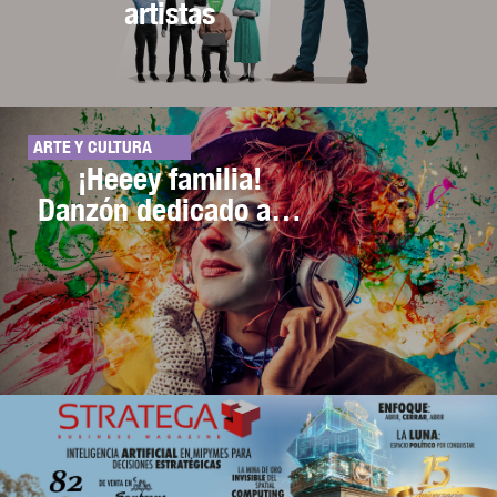
artistas
ARTE Y CULTURA
¡Heeey familia!
Danzón dedicado a…