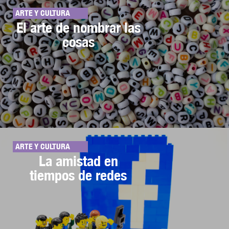
ARTE Y CULTURA
El arte de nombrar las
cosas
ARTE Y CULTURA
La amistad en
tiempos de redes