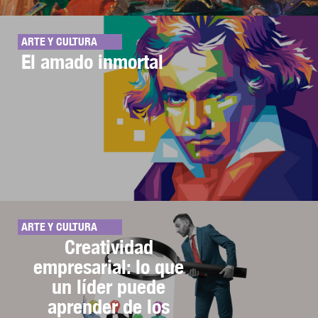
ARTE Y CULTURA
El amado inmortal
ARTE Y CULTURA
Creatividad
empresarial: lo que
un líder puede
aprender de los