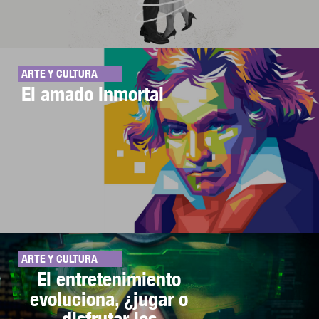
ARTE Y CULTURA
El amado inmortal
ARTE Y CULTURA
El entretenimiento
evoluciona, ¿jugar o
disfrutar los