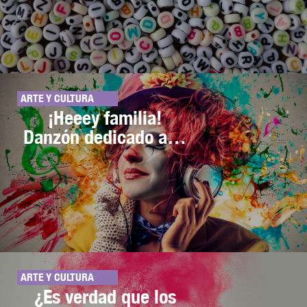
ARTE Y CULTURA
¡Heeey familia!
Danzón dedicado a…
ARTE Y CULTURA
¿Es verdad que los