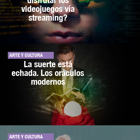
videojuegos vía
streaming?
ARTE Y CULTURA
La suerte está
echada. Los oráculos
modernos
ARTE Y CULTURA