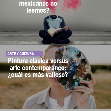
mexicanos no
leemos?
ARTE Y CULTURA
Pintura clásica versus
arte contemporáneo:
¿cuál es más valioso?