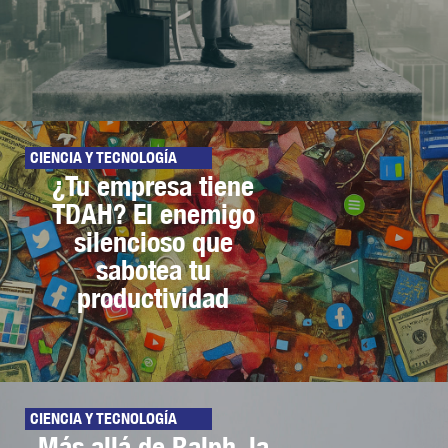
CIENCIA Y TECNOLOGÍA
¿Tu empresa tiene
TDAH? El enemigo
silencioso que
sabotea tu
productividad
CIENCIA Y TECNOLOGÍA
Más allá de Ralph, la