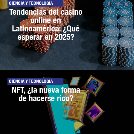
CIENCIA Y TECNOLOGÍA
Tendencias del casino
online en
Latinoamérica: ¿Qué
esperar en 2025?
CIENCIA Y TECNOLOGÍA
NFT, ¿la nueva forma
de hacerse rico?