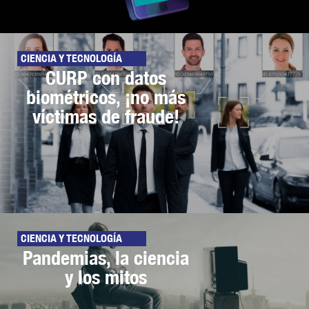
CIENCIA Y TECNOLOGÍA
CURP con datos
biométricos, ¡no más
víctimas de fraude!
CIENCIA Y TECNOLOGÍA
Pandemias, la ciencia
y los mitos