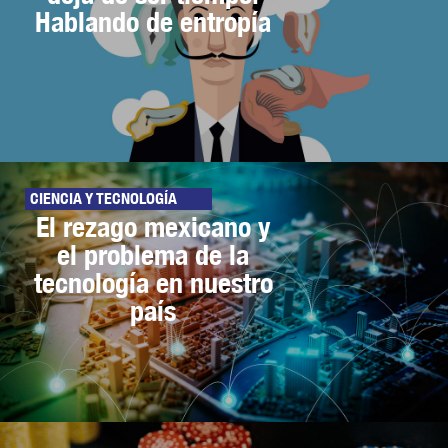
Hablando de entropía
CIENCIA Y TECNOLOGÍA
El rezago mexicano y
el problema de la
tecnología en nuestro
país