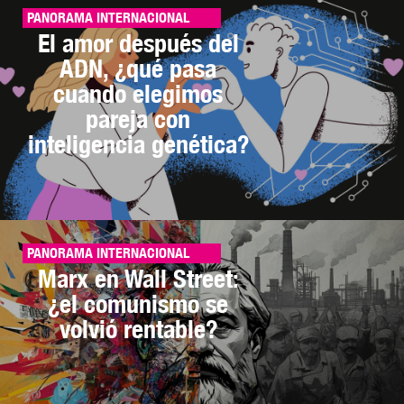
PANORAMA INTERNACIONAL
El amor después del
ADN, ¿qué pasa
cuando elegimos
pareja con
inteligencia genética?
PANORAMA INTERNACIONAL
Marx en Wall Street:
¿el comunismo se
volvió rentable?