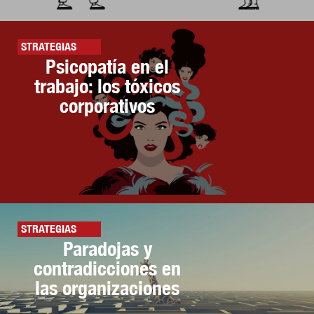
STRATEGIAS
Psicopatía en el
trabajo: los tóxicos
corporativos
STRATEGIAS
Paradojas y
contradicciones en
las organizaciones