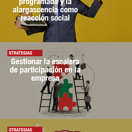
programada y la
alargascencia como
reacción social
STRATEGIAS
Gestionar la escalera
de participación en la
empresa
STRATEGIAS