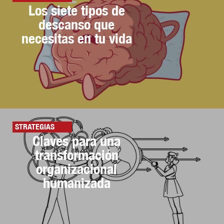
Los siete tipos de
descanso que
necesitas en tu vida
STRATEGIAS
Claves para una
transformación
organizacional
humanizada