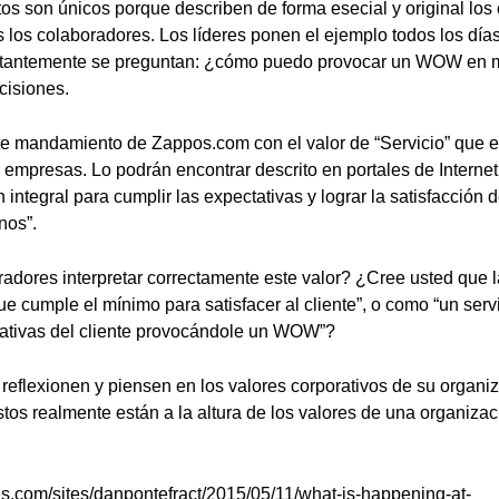
s son únicos porque describen de forma esecial y original lo
 los colaboradores. Los líderes ponen el ejemplo todos los días
tantemente se preguntan: ¿cómo puedo provocar un WOW en mi
cisiones.
ste mandamiento de Zappos.com con el valor de “Servicio” que
s empresas. Lo podrán encontrar descrito en portales de Internet
 integral para cumplir las expectativas y lograr la satisfacción 
nos”.
adores interpretar correctamente este valor? ¿Cree usted que l
ue cumple el mínimo para satisfacer al cliente”, o como “un ser
tativas del cliente provocándole un WOW”?
 reflexionen y piensen en los valores corporativos de su organi
éstos realmente están a la altura de los valores de una organiza
es.com/sites/danpontefract/2015/05/11/what-is-happening-at-