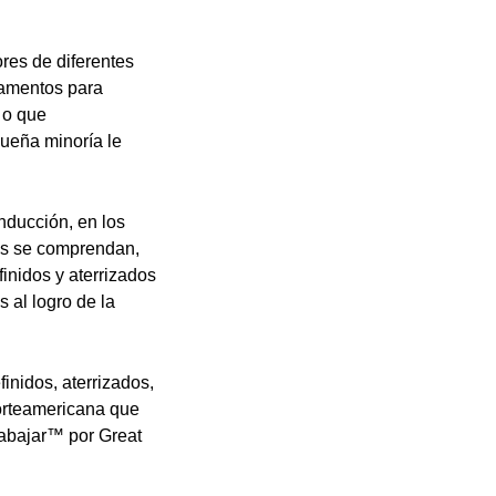
res de diferentes
rtamentos para
 o que
ueña minoría le
nducción, en los
tos se comprendan,
finidos y aterrizados
 al logro de la
inidos, aterrizados,
norteamericana que
abajar™ por Great