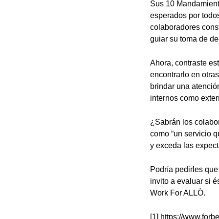
Sus 10 Mandamiento
esperados por todos
colaboradores cons
guiar su toma de de
Ahora, contraste e
encontrarlo en otra
brindar una atención
internos como exter
¿Sabrán los colabor
como “un servicio q
y exceda las expec
Podría pedirles que
invito a evaluar si 
Work For ALLÒ.
[1]
https://www.forb