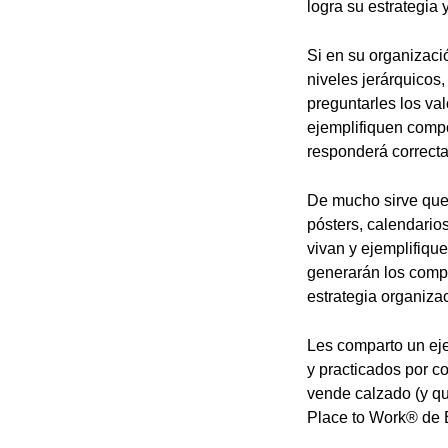
logra su estrategia 
Si en su organizaci
niveles jerárquicos
preguntarles los val
ejemplifiquen comp
responderá correct
De mucho sirve que 
pósters, calendario
vivan y ejemplifique
generarán los compo
estrategia organizac
Les comparto un eje
y practicados por c
vende calzado (y q
Place to Work® de 