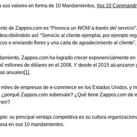
a sus valores en forma de 10 Mandamientos, (
los 10 Commandm
nto de Zappos.com es “
Provoca un WOW a través del servicio
”
describiéndolo así: “Servicio al cliente ejemplar, por ejemplo r
icos o enviando flores y una carta de agradecimiento al cliente”.
damiento, Zappos.com ha logrado crecer exponencialmente en 
l millones de dólares en el 2008. Y desde el 2015 alcanzaron y
tas anuales
[1]
.
 miles de empresas de e-commerce en los Estados Unidos, y m
o ¿porqué Zappos.com sobresale? ¿Qué tiene Zappos.com de e
enen?
le: su principal ventaja competitiva es su cultura organizaciona
basa en sus 10 mandamientos.