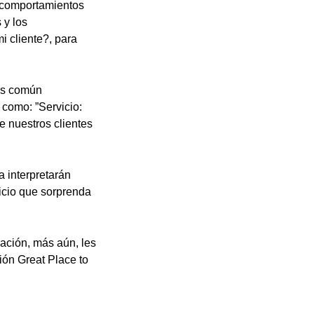
s comportamientos
 y los
 cliente?, para
 es común
 como: ”Servicio:
de nuestros clientes
a interpretarán
vicio que sorprenda
zación, más aún, les
ción Great Place to