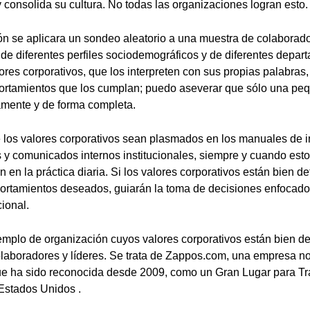
y consolida su cultura. No todas las organizaciones logran esto.
ón se aplicara un sondeo aleatorio a una muestra de colaborado
, de diferentes perfiles sociodemográficos y de diferentes depa
ores corporativos, que los interpreten con sus propias palabras,
ortamientos que los cumplan; puedo aseverar que sólo una peq
amente y de forma completa.
los valores corporativos sean plasmados en los manuales de i
s y comunicados internos institucionales, siempre y cuando es
n en la práctica diaria. Si los valores corporativos están bien de
rtamientos deseados, guiarán la toma de decisiones enfocados
ional.
mplo de organización cuyos valores corporativos están bien def
olaboradores y líderes. Se trata de Zappos.com, una empresa 
ue ha sido reconocida desde 2009, como un Gran Lugar para Tr
Estados Unidos .