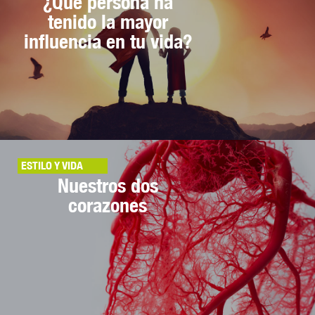
¿Qué persona ha
tenido la mayor
influencia en tu vida?
ESTILO Y VIDA
Nuestros dos
corazones