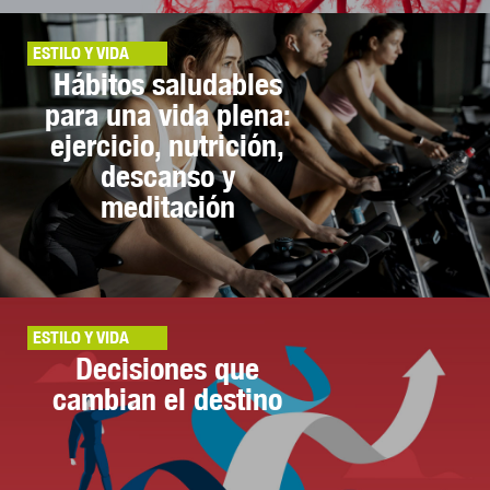
ESTILO Y VIDA
Hábitos saludables
para una vida plena:
ejercicio, nutrición,
descanso y
meditación
ESTILO Y VIDA
Decisiones que
cambian el destino