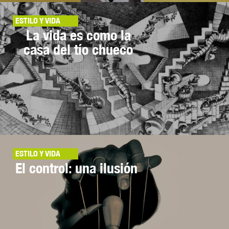
ESTILO Y VIDA
La vida es como la
casa del tío chueco
ESTILO Y VIDA
El control: una ilusión