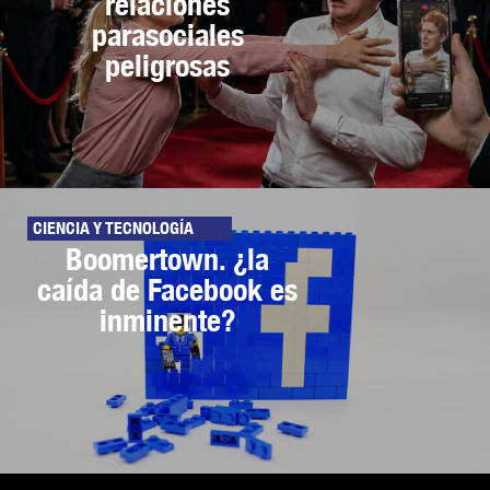
relaciones
parasociales
peligrosas
CIENCIA Y TECNOLOGÍA
Boomertown. ¿la
caída de Facebook es
inminente?