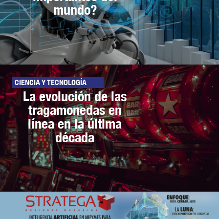
mundo?
CIENCIA Y TECNOLOGÍA
La evolución de las
tragamonedas en
línea en la última
década