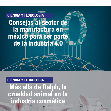
CIENCIA Y TECNOLOGÍA
Consejos al sector de
la manufactura en
méxico para ser parte
de la industria 4.0
CIENCIA Y TECNOLOGÍA
Más allá de Ralph, la
crueldad animal en la
industria cosmética