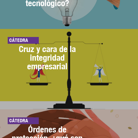
tecnológico?
CÁTEDRA
Cruz y cara de la
integridad
empresarial
CÁTEDRA
Órdenes de
protección, ¿qué son