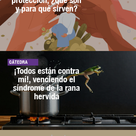
y para qué sirven?
CÁTEDRA
¡Todos están contra
mí!, venciendo el
síndrome de la rana
hervida