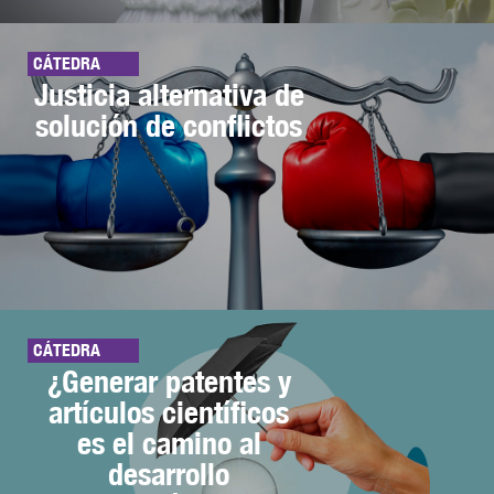
CÁTEDRA
Justicia alternativa de
solución de conflictos
CÁTEDRA
¿Generar patentes y
artículos científicos
es el camino al
desarrollo