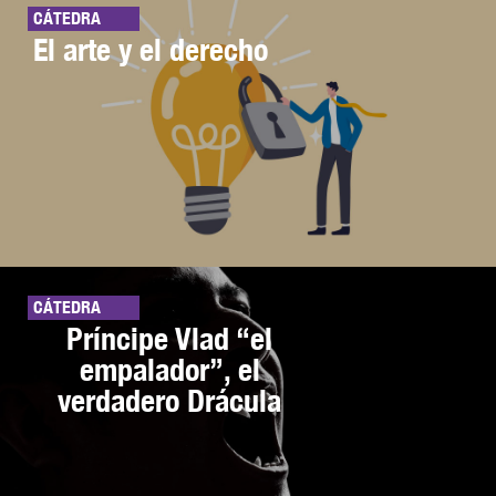
CÁTEDRA
El arte y el derecho
CÁTEDRA
Príncipe Vlad “el
empalador”, el
verdadero Drácula