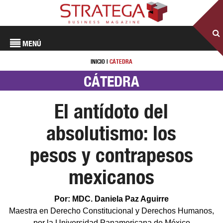
MENÚ
INICIO
|
CÁTEDRA
CÁTEDRA
El antídoto del
absolutismo: los
pesos y contrapesos
mexicanos
Por: MDC. Daniela Paz Aguirre
Maestra en Derecho Constitucional y Derechos Humanos,
por la Universidad Panamericana de México