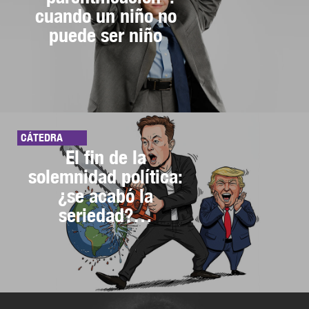
cuando un niño no
puede ser niño
CÁTEDRA
El fin de la
solemnidad política:
¿se acabó la
seriedad?…