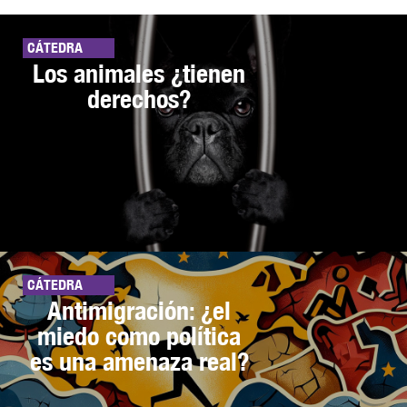
CÁTEDRA
Los animales ¿tienen
derechos?
CÁTEDRA
Antimigración: ¿el
miedo como política
es una amenaza real?