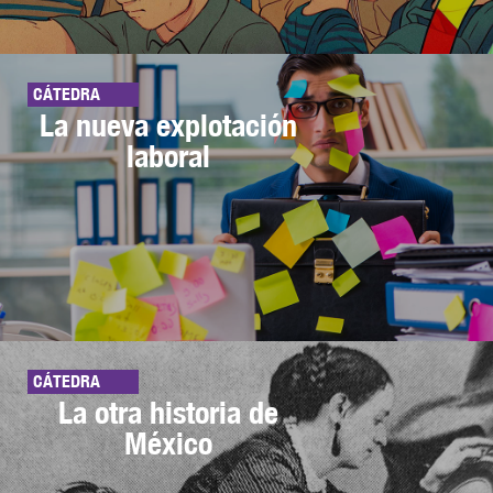
CÁTEDRA
La nueva explotación
laboral
CÁTEDRA
La otra historia de
México