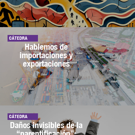
CÁTEDRA
Hablemos de
importaciones y
exportaciones
CÁTEDRA
Daños invisibles de la
“parentificación”: