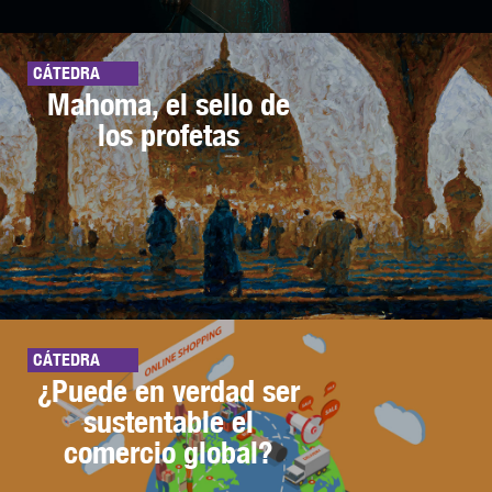
CÁTEDRA
Mahoma, el sello de
los profetas
CÁTEDRA
¿Puede en verdad ser
sustentable el
comercio global?