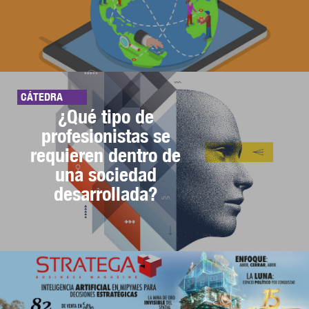
CÁTEDRA
¿Qué tipo de
profesionistas se
requieren dentro de
una sociedad
desarrollada?