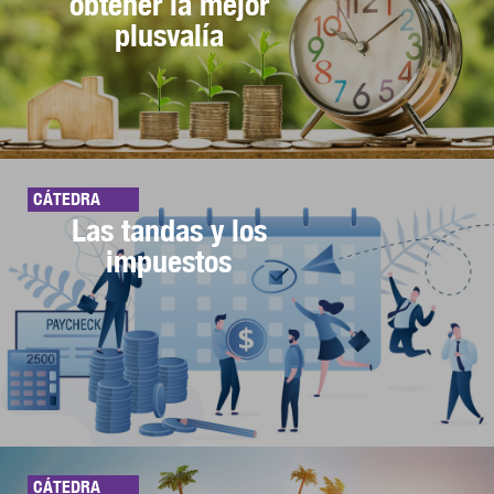
obtener la mejor
plusvalía
CÁTEDRA
Las tandas y los
impuestos
CÁTEDRA