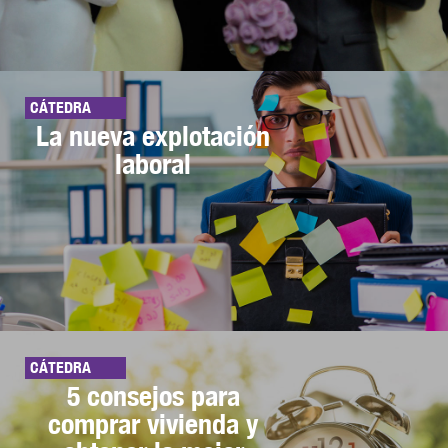
CÁTEDRA
La nueva explotación
laboral
CÁTEDRA
5 consejos para
comprar vivienda y