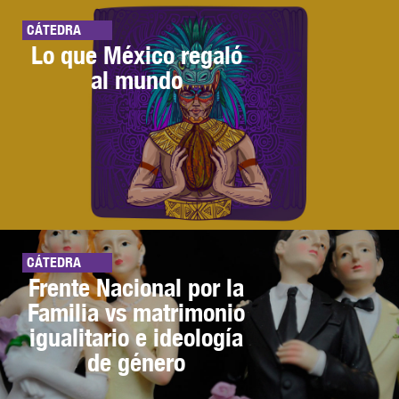
CÁTEDRA
Lo que México regaló
al mundo
CÁTEDRA
Frente Nacional por la
Familia vs matrimonio
igualitario e ideología
de género