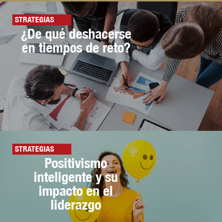
STRATEGIAS
¿De qué deshacerse
en tiempos de reto?
STRATEGIAS
Positivismo
inteligente y su
impacto en el
liderazgo