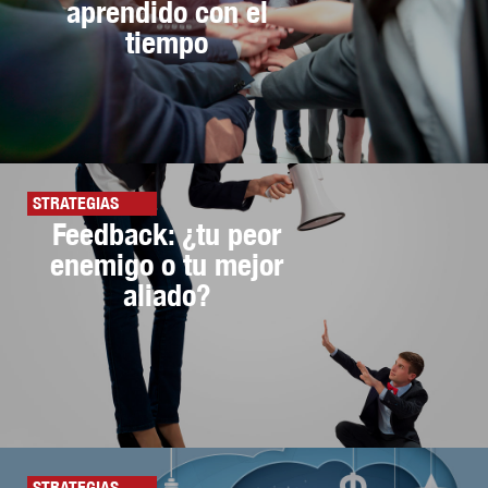
aprendido con el
tiempo
STRATEGIAS
Feedback: ¿tu peor
enemigo o tu mejor
aliado?
STRATEGIAS