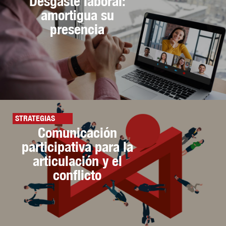
Desgaste laboral:
amortigua su
presencia
STRATEGIAS
Comunicación
participativa para la
articulación y el
conflicto