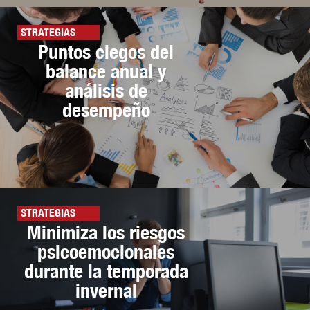
STRATEGIAS
Puntos ciegos del
balance anual y
análisis de
desempeño
STRATEGIAS
Minimiza los riesgos
psicoemocionales
durante la temporada
invernal