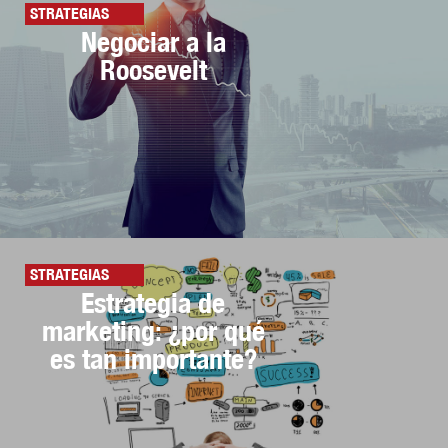
STRATEGIAS
Negociar a la
Roosevelt
STRATEGIAS
Estrategia de
marketing: ¿por qué
es tan importante?