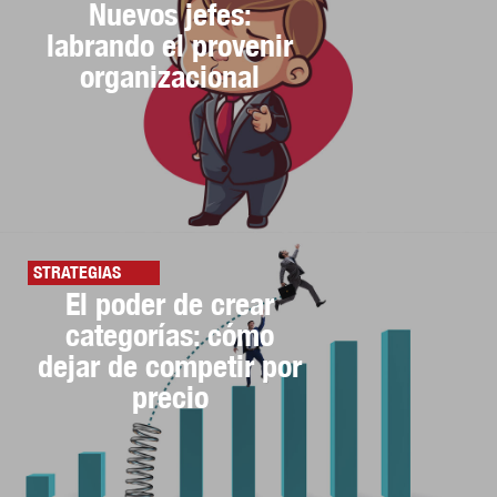
Nuevos jefes:
labrando el provenir
organizacional
STRATEGIAS
El poder de crear
categorías: cómo
dejar de competir por
precio