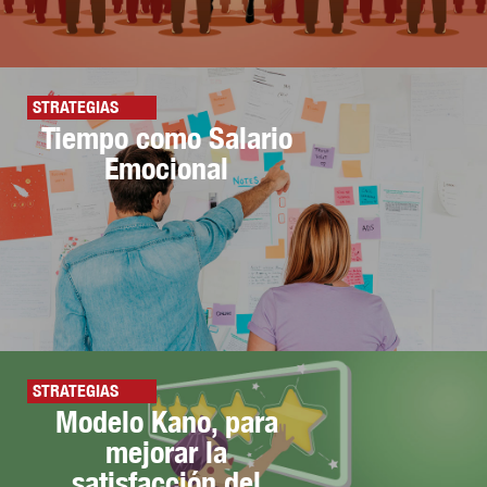
STRATEGIAS
Tiempo como Salario
Emocional
STRATEGIAS
Modelo Kano, para
mejorar la
satisfacción del