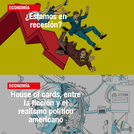
ECONOMÍA
¿Estamos en
recesión?
ECONOMÍA
House of cards, entre
la ficción y el
realismo político
americano