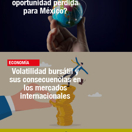
oportunidad perdida
para México?
ECONOMÍA
Volatilidad bursátil y
sus consecuencias en
los mercados
internacionales