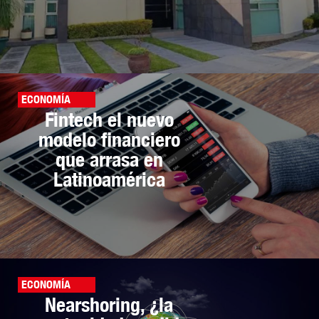
ECONOMÍA
Fintech el nuevo
modelo financiero
que arrasa en
Latinoamérica
ECONOMÍA
Nearshoring, ¿la