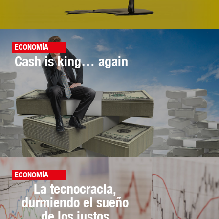
ECONOMÍA
Cash is king… again
ECONOMÍA
La tecnocracia,
durmiendo el sueño
de los justos