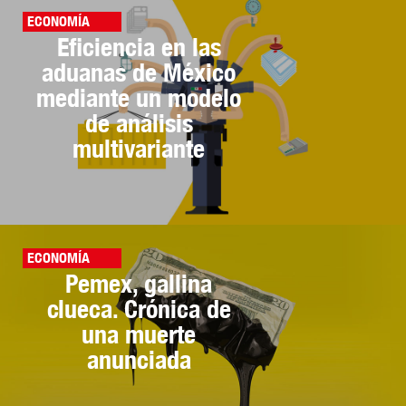
ECONOMÍA
Eficiencia en las
aduanas de México
mediante un modelo
de análisis
multivariante
ECONOMÍA
Pemex, gallina
clueca. Crónica de
una muerte
anunciada