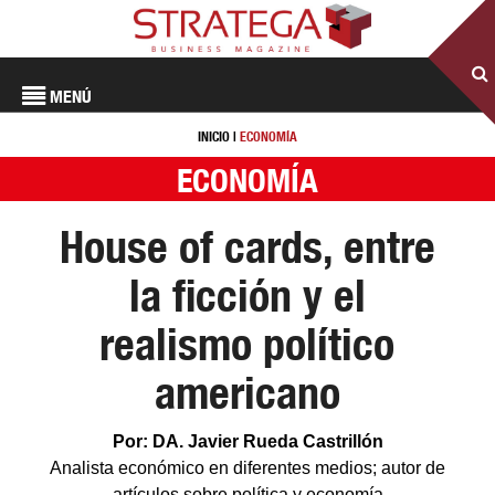
MENÚ
INICIO
|
ECONOMÍA
ECONOMÍA
House of cards, entre
la ficción y el
realismo político
americano
Por: DA. Javier Rueda Castrillón
Analista económico en diferentes medios; autor de
artículos sobre política y economía