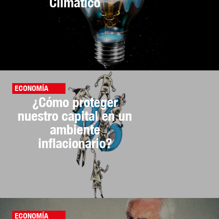
Climático
ECONOMÍA
¿Cómo proteger
nuestro capital en un
ambiente
inflacionario?
ECONOMÍA