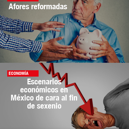
Afores reformadas
ECONOMÍA
Escenarios
económicos en
México de cara al fin
de sexenio