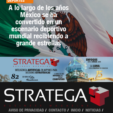
DEPORTES
A lo largo de los años
México se ha
convertido en un
escenario deportivo
mundial recibiendo a
grande estrellas
AVISO DE PRIVACIDAD
CONTACTO
INICIO
NOTICIAS