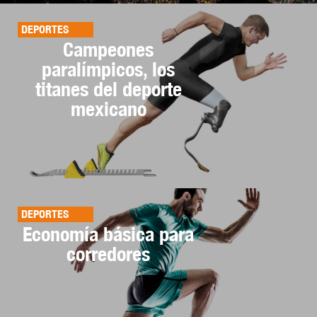
DEPORTES
Campeones
paralímpicos, los
titanes del deporte
mexicano
DEPORTES
Economía básica para
corredores