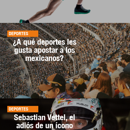
DEPORTES
¿A qué deportes les
gusta apostar a los
mexicanos?
DEPORTES
Sebastian Vettel, el
adiós de un ícono