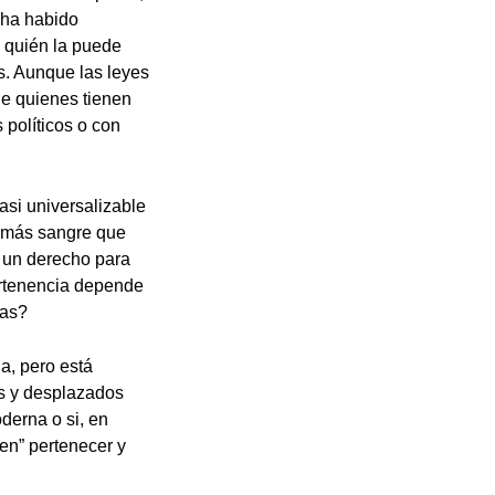
 ha habido
, quién la puede
as. Aunque las leyes
ue quienes tienen
políticos o con
si universalizable
ca más sangre que
r un derecho para
ertenencia depende
nas?
a, pero está
s y desplazados
derna o si, en
cen” pertenecer y