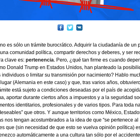
o es sólo un trámite burocrático. Adquirir la ciudadanía de un p
a una comunidad política, compartir derechos y deberes, y ser 
ra clave es:
pertenencia
. Pero, ¿qué tan firme es cuando depe
omo Donald Trump en Estados Unidos, han planteado la posibilida
s individuos o limitar su transmisión por nacimiento? Hablo mu
 lugar (Alemania en este caso) y que, tras varios años, obtuvie
trámite está sujeto a condiciones deseadas por el país de acogi
a, aportar durante ciertos años a impuestos y a la seguridad soc
ntos identitarios, profesionales y de varios tipos. Para toda na
eseables” que otros. Y aunque territorios como México, Estado
as nos tengan acostumbrados a la idea de que “se pertenece al
o es que (sin necesidad de que esto se vuelva opinión política) e
enezco automáticamente a una cultura tan sólo por el accidente