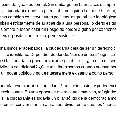
 base de igualdad formal. Sin embargo, en la práctica, siempre
e la ciudadanía: quién la puede obtener, quién la puede heredar
teras cambian con coyunturas políticas, migratorias o ideológic
híben estrictamente dejar apátrida a una persona; lo cierto es q
siempre pueden estar en riesgo de perder alguna por caprichos 
uerra –posibilidad remota, pero existente–.
nalismos exacerbados, la ciudadanía deja de ser un derecho ca
 filtro identitario. Dependiendo dónde, “ser de un país” signifi
ro si la ciudadanía puede revocarse por decreto, ¿no deja de se
rivilegio condicional? ¿Qué tan libres somos cuando nuestra p
 un poder político y no de nuestra mera existencia como perso
adanía revela aquí su fragilidad. Promete inclusión y pertenenci
 exclusiones. En una época de migraciones masivas, refugiado
 si la ciudadanía es todavía un pilar sólido de la democracia mo
deres, se convierte en un arma para dividir entre quienes “mere