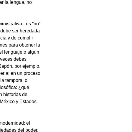
ar la lengua, no
inistrativa– es “no”.
a debe ser heredada
cia y de cumplir
ones para obtener la
l lenguaje o algún
s veces debes
 Japón, por ejemplo,
nerla; en un proceso
ia temporal o
ilosófica: ¿qué
n historias de
 México y Estados
modernidad: el
riedades del poder,