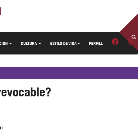
CIÓN
CULTURA
ESTILO DE VIDA
PERFILL
 revocable?
en