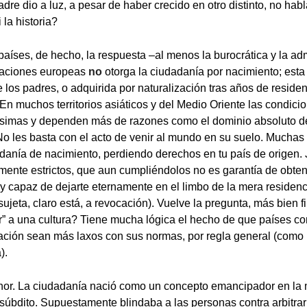
dre dio a luz, a pesar de haber crecido en otro distinto, no habl
 la historia?
aíses, de hecho, la respuesta –al menos la burocrática y la adm
naciones europeas
no
otorga la ciudadanía por nacimiento; est
 los padres, o adquirida por naturalización tras años de residen
. En muchos territorios asiáticos y del Medio Oriente las condici
ísimas y dependen más de razones como el dominio absoluto de
No les basta con el acto de venir al mundo en su suelo. Mucha
adanía de nacimiento, perdiendo derechos en tu país de origen.
amente estrictos, que aun cumpliéndolos no es garantía de obte
 y capaz de dejarte eternamente en el limbo de la mera residenc
jeta, claro está, a revocación). Vuelve la pregunta, más bien f
er” a una cultura? Tiene mucha lógica el hecho de que países co
ración sean más laxos con sus normas, por regla general (como
).
nor. La ciudadanía nació como un concepto emancipador en la 
 súbdito. Supuestamente blindaba a las personas contra arbitra